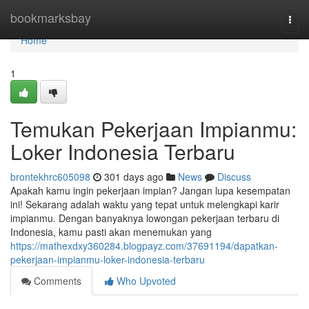
Home
bookmarksbay
Togg
navi
Home
1
Temukan Pekerjaan Impianmu:
Loker Indonesia Terbaru
brontekhrc605098
301 days ago
News
Discuss
Apakah kamu ingin pekerjaan impian? Jangan lupa kesempatan
ini! Sekarang adalah waktu yang tepat untuk melengkapi karir
impianmu. Dengan banyaknya lowongan pekerjaan terbaru di
Indonesia, kamu pasti akan menemukan yang
https://mathexdxy360284.blogpayz.com/37691194/dapatkan-
pekerjaan-impianmu-loker-indonesia-terbaru
Comments
Who Upvoted