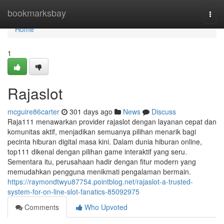
Home
bookmarksbay
Togg
navi
Home
1
Rajaslot
mcguire86carter
301 days ago
News
Discuss
Raja111 menawarkan provider rajaslot dengan layanan cepat dan
komunitas aktif, menjadikan semuanya pilihan menarik bagi
pecinta hiburan digital masa kini. Dalam dunia hiburan online,
top111 dikenal dengan pilihan game interaktif yang seru.
Sementara itu, perusahaan hadir dengan fitur modern yang
memudahkan pengguna menikmati pengalaman bermain.
https://raymondtwyu87754.pointblog.net/rajaslot-a-trusted-
system-for-on-line-slot-fanatics-85092975
Comments
Who Upvoted