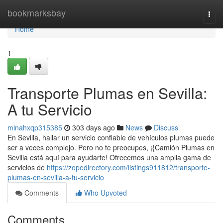
Home
bookmarksbay
Togg
navi
Home
1
Transporte Plumas en Sevilla:
A tu Servicio
minahxqp315385
303 days ago
News
Discuss
En Sevilla, hallar un servicio confiable de vehículos plumas puede
ser a veces complejo. Pero no te preocupes, ¡{Camión Plumas en
Sevilla está aquí para ayudarte! Ofrecemos una amplia gama de
servicios de
https://zopedirectory.com/listings911812/transporte-
plumas-en-sevilla-a-tu-servicio
Comments
Who Upvoted
Comments