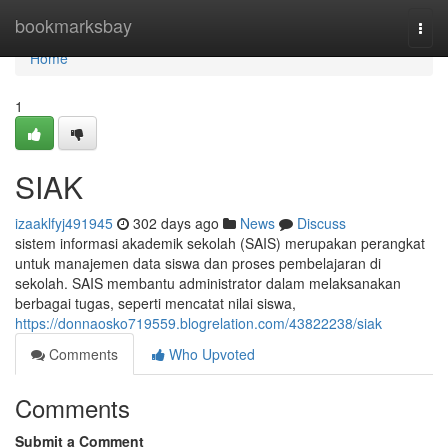
Home
bookmarksbay
Togg
navi
Home
1
SIAK
izaaklfyj491945
302 days ago
News
Discuss
sistem informasi akademik sekolah (SAIS) merupakan perangkat
untuk manajemen data siswa dan proses pembelajaran di
sekolah. SAIS membantu administrator dalam melaksanakan
berbagai tugas, seperti mencatat nilai siswa,
https://donnaosko719559.blogrelation.com/43822238/siak
Comments
Who Upvoted
Comments
Submit a Comment