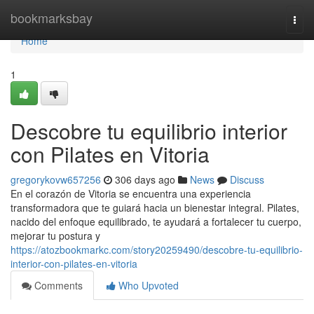
Home
bookmarksbay
Togg
navi
Home
1
Descobre tu equilibrio interior
con Pilates en Vitoria
gregorykovw657256
306 days ago
News
Discuss
En el corazón de Vitoria se encuentra una experiencia
transformadora que te guiará hacia un bienestar integral. Pilates,
nacido del enfoque equilibrado, te ayudará a fortalecer tu cuerpo,
mejorar tu postura y
https://atozbookmarkc.com/story20259490/descobre-tu-equilibrio-
interior-con-pilates-en-vitoria
Comments
Who Upvoted