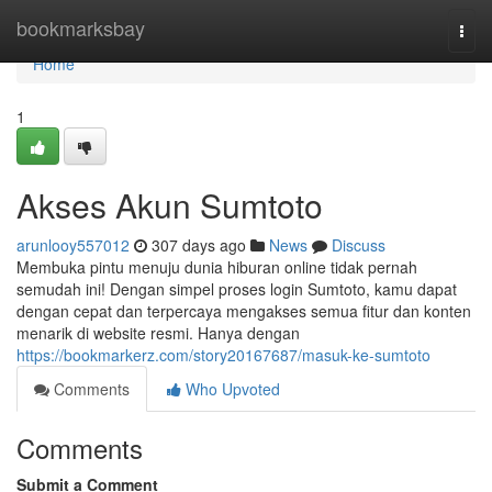
Home
bookmarksbay
Togg
navi
Home
1
Akses Akun Sumtoto
arunlooy557012
307 days ago
News
Discuss
Membuka pintu menuju dunia hiburan online tidak pernah
semudah ini! Dengan simpel proses login Sumtoto, kamu dapat
dengan cepat dan terpercaya mengakses semua fitur dan konten
menarik di website resmi. Hanya dengan
https://bookmarkerz.com/story20167687/masuk-ke-sumtoto
Comments
Who Upvoted
Comments
Submit a Comment