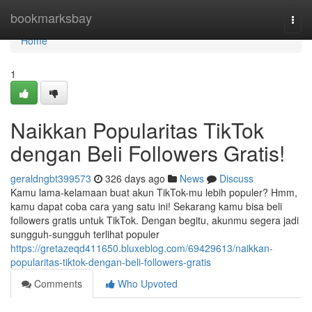
Home
bookmarksbay
Togg
navi
Home
1
Naikkan Popularitas TikTok
dengan Beli Followers Gratis!
geraldngbt399573
326 days ago
News
Discuss
Kamu lama-kelamaan buat akun TikTok-mu lebih populer? Hmm,
kamu dapat coba cara yang satu ini! Sekarang kamu bisa beli
followers gratis untuk TikTok. Dengan begitu, akunmu segera jadi
sungguh-sungguh terlihat populer
https://gretazeqd411650.bluxeblog.com/69429613/naikkan-
popularitas-tiktok-dengan-beli-followers-gratis
Comments
Who Upvoted