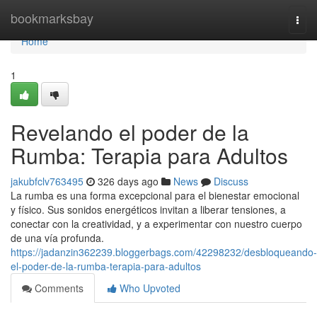
Home
bookmarksbay
Togg
navi
Home
1
Revelando el poder de la
Rumba: Terapia para Adultos
jakubfclv763495
326 days ago
News
Discuss
La rumba es una forma excepcional para el bienestar emocional
y físico. Sus sonidos energéticos invitan a liberar tensiones, a
conectar con la creatividad, y a experimentar con nuestro cuerpo
de una vía profunda.
https://jadanzin362239.bloggerbags.com/42298232/desbloqueando-
el-poder-de-la-rumba-terapia-para-adultos
Comments
Who Upvoted