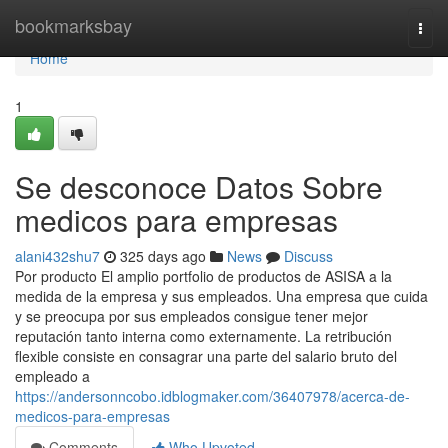
Home
bookmarksbay
Togg
navi
Home
1
Se desconoce Datos Sobre
medicos para empresas
alani432shu7
325 days ago
News
Discuss
Por producto El amplio portfolio de productos de ASISA a la
medida de la empresa y sus empleados. Una empresa que cuida
y se preocupa por sus empleados consigue tener mejor
reputación tanto interna como externamente. La retribución
flexible consiste en consagrar una parte del salario bruto del
empleado a
https://andersonncobo.idblogmaker.com/36407978/acerca-de-
medicos-para-empresas
Comments
Who Upvoted