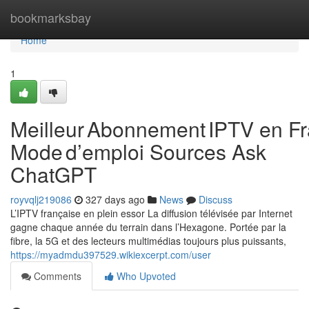
Home
bookmarksbay
Home
1
Meilleur Abonnement IPTV en Fr
Mode d’emploi Sources Ask
ChatGPT
royvqlj219086
327 days ago
News
Discuss
L’IPTV française en plein essor La diffusion télévisée par Internet
gagne chaque année du terrain dans l’Hexagone. Portée par la
fibre, la 5G et des lecteurs multimédias toujours plus puissants,
https://myadmdu397529.wikiexcerpt.com/user
Comments
Who Upvoted