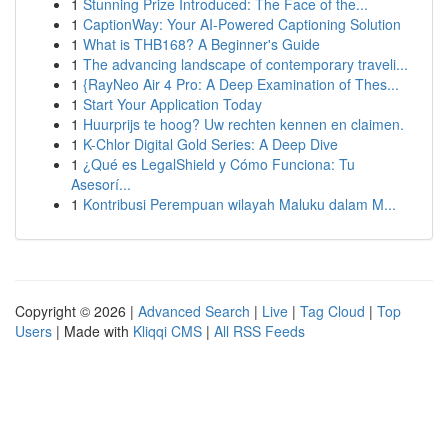
1
Stunning Prize Introduced: The Face of the...
1
CaptionWay: Your AI-Powered Captioning Solution
1
What is THB168? A Beginner's Guide
1
The advancing landscape of contemporary traveli...
1
{RayNeo Air 4 Pro: A Deep Examination of Thes...
1
Start Your Application Today
1
Huurprijs te hoog? Uw rechten kennen en claimen.
1
K-Chlor Digital Gold Series: A Deep Dive
1
¿Qué es LegalShield y Cómo Funciona: Tu
Asesorí...
1
Kontribusi Perempuan wilayah Maluku dalam M...
Copyright © 2026 |
Advanced Search
|
Live
|
Tag Cloud
|
Top
Users
| Made with
Kliqqi CMS
|
All RSS Feeds