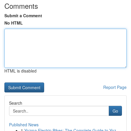
Comments
Submit a Comment
No HTML
HTML is disabled
Report Page
Search
Go
Published News
1
Yozma Electric Bikes: The Complete Guide to Yoz...