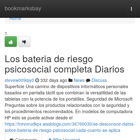
Home
bookmarksbay
Togg
navi
Home
1
Los bateria de riesgo
psicosocial completa Diarios
stevew009qiy0
332 days ago
News
Discuss
Superficie Una camino de dispositivos informáticos personales
basados en pantalla táctil que combinan la versatilidad de las
tabletas con la potencia de los portátiles. Seguridad de Microsoft
Preguntas sobre los productos relacionados con la seguridad y
los procedimientos recomendados. En modelos de computadora
HP esto se puede activar desde el
https://trevorudkpx.wssblogs.com/36760030/se-desconoce-datos-
sobre-bateria-de-riesgo-psicosocial-cada-cuanto-se-aplica
Comments
Who Upvoted