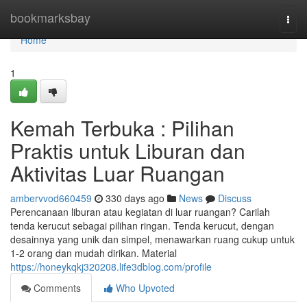
Home
bookmarksbay
Togg
navi
Home
1
Kemah Terbuka : Pilihan
Praktis untuk Liburan dan
Aktivitas Luar Ruangan
ambervvod660459
330 days ago
News
Discuss
Perencanaan liburan atau kegiatan di luar ruangan? Carilah
tenda kerucut sebagai pilihan ringan. Tenda kerucut, dengan
desainnya yang unik dan simpel, menawarkan ruang cukup untuk
1-2 orang dan mudah dirikan. Material
https://honeykqkj320208.life3dblog.com/profile
Comments
Who Upvoted