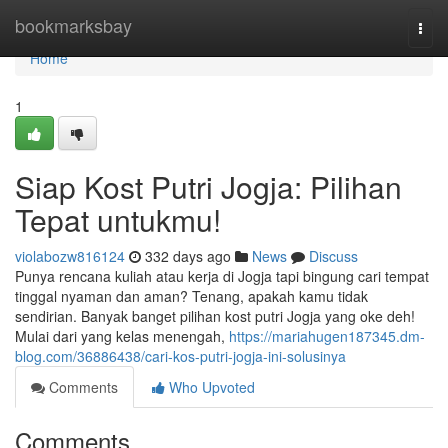
Home
bookmarksbay
Togg
navi
Home
1
Siap Kost Putri Jogja: Pilihan
Tepat untukmu!
violabozw816124
332 days ago
News
Discuss
Punya rencana kuliah atau kerja di Jogja tapi bingung cari tempat
tinggal nyaman dan aman? Tenang, apakah kamu tidak
sendirian. Banyak banget pilihan kost putri Jogja yang oke deh!
Mulai dari yang kelas menengah,
https://mariahugen187345.dm-
blog.com/36886438/cari-kos-putri-jogja-ini-solusinya
Comments
Who Upvoted
Comments