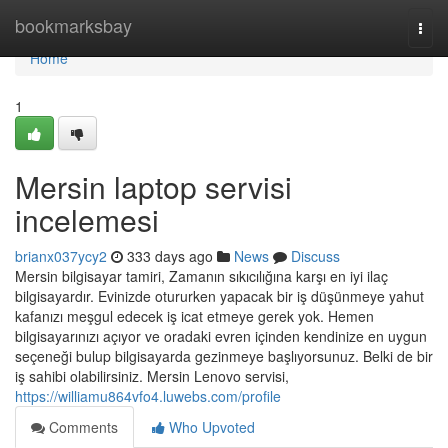
Home
bookmarksbay
Togg
navi
Home
1
Mersin laptop servisi
incelemesi
brianx037ycy2
333 days ago
News
Discuss
Mersin bilgisayar tamiri, Zamanın sıkıcılığına karşı en iyi ilaç
bilgisayardır. Evinizde otururken yapacak bir iş düşünmeye yahut
kafanızı meşgul edecek iş icat etmeye gerek yok. Hemen
bilgisayarınızı açıyor ve oradaki evren içinden kendinize en uygun
seçeneği bulup bilgisayarda gezinmeye başlıyorsunuz. Belki de bir
iş sahibi olabilirsiniz. Mersin Lenovo servisi,
https://williamu864vfo4.luwebs.com/profile
Comments
Who Upvoted