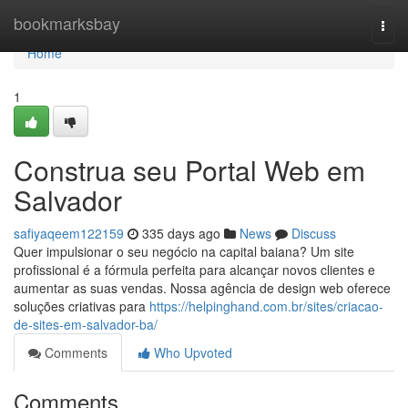
Home
bookmarksbay
Togg
navi
Home
1
Construa seu Portal Web em
Salvador
safiyaqeem122159
335 days ago
News
Discuss
Quer impulsionar o seu negócio na capital baiana? Um site
profissional é a fórmula perfeita para alcançar novos clientes e
aumentar as suas vendas. Nossa agência de design web oferece
soluções criativas para
https://helpinghand.com.br/sites/criacao-
de-sites-em-salvador-ba/
Comments
Who Upvoted
Comments