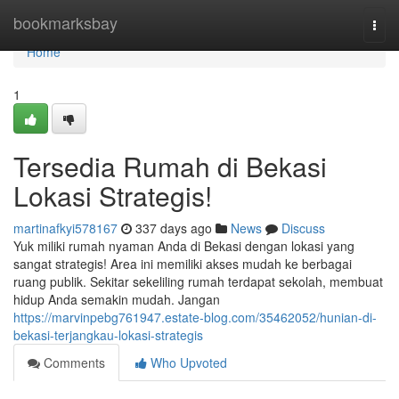
Home
bookmarksbay
Togg
navi
Home
1
Tersedia Rumah di Bekasi
Lokasi Strategis!
martinafkyi578167
337 days ago
News
Discuss
Yuk miliki rumah nyaman Anda di Bekasi dengan lokasi yang
sangat strategis! Area ini memiliki akses mudah ke berbagai
ruang publik. Sekitar sekeliling rumah terdapat sekolah, membuat
hidup Anda semakin mudah. Jangan
https://marvinpebg761947.estate-blog.com/35462052/hunian-di-
bekasi-terjangkau-lokasi-strategis
Comments
Who Upvoted