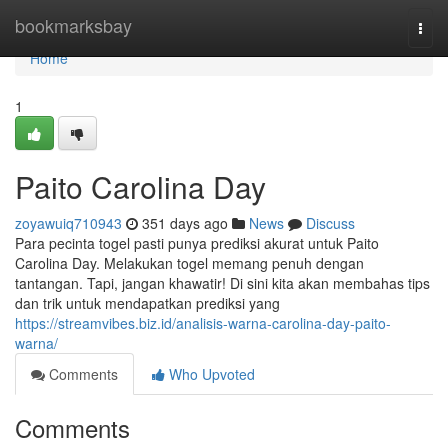
Home
bookmarksbay
Togg
navi
Home
1
Paito Carolina Day
zoyawuiq710943
351 days ago
News
Discuss
Para pecinta togel pasti punya prediksi akurat untuk Paito
Carolina Day. Melakukan togel memang penuh dengan
tantangan. Tapi, jangan khawatir! Di sini kita akan membahas tips
dan trik untuk mendapatkan prediksi yang
https://streamvibes.biz.id/analisis-warna-carolina-day-paito-
warna/
Comments
Who Upvoted
Comments