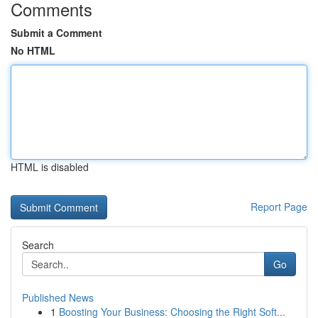
Comments
Submit a Comment
No HTML
HTML is disabled
Report Page
Search
Go
Published News
1
Boosting Your Business: Choosing the Right Soft...