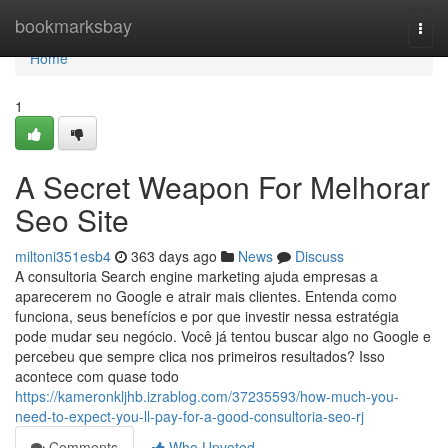
Home
bookmarksbay
Togg
navi
Home
1
A Secret Weapon For Melhorar
Seo Site
miltoni351esb4
363 days ago
News
Discuss
A consultoria Search engine marketing ajuda empresas a
aparecerem no Google e atrair mais clientes. Entenda como
funciona, seus benefícios e por que investir nessa estratégia
pode mudar seu negócio. Você já tentou buscar algo no Google e
percebeu que sempre clica nos primeiros resultados? Isso
acontece com quase todo
https://kameronkljhb.izrablog.com/37235593/how-much-you-
need-to-expect-you-ll-pay-for-a-good-consultoria-seo-rj
Comments
Who Upvoted