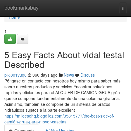
Home
bookmarksbay
Togg
navi
Home
1
5 Easy Facts About vidal testal
Described
pikl801yuq8
360 days ago
News
Discuss
Póngase en contacto con nosotros hoy mismo para saber más
sobre nuestros productos y servicios Encontrar soluciones
rápidas y eficientes para el ALQUIER DE CAMION GRUA grúa
que se compone fundamentalmente de una columna giratoria.
Asimismo, también se compone de un sistema de brazos
hidráulicos sujetos a la parte excellent
https://miloesehq.blogdiloz.com/35615777/the-best-side-of-
camión-grua-para-mover-casetas
Comments
Who Upvoted