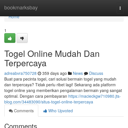
Home
bookmarksbay
Togg
navi
Home
1
Togel Online Mudah Dan
Terpercaya
adreabvra750728
359 days ago
News
Discuss
Buat para pecinta togel, cari solusi bermain togel yang mudah
dan terpercaya? Tidak perlu ribet lagi! Sekarang ada platform
togel online yang memberikan pengalaman bermain yang sangat
optimal. Dengan cara pembayaran
https://macieckgw710980.jts-
blog.com/34483090/situs-togel-online-terpercaya
Comments
Who Upvoted
Comments