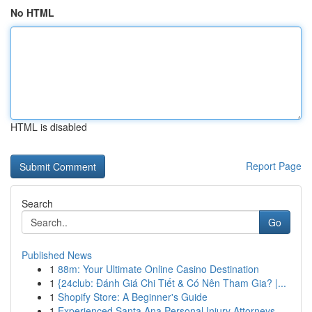
No HTML
HTML is disabled
Report Page
Search
Go
Published News
1
88m: Your Ultimate Online Casino Destination
1
{24club: Đánh Giá Chi Tiết & Có Nên Tham Gia? |...
1
Shopify Store: A Beginner's Guide
1
Experienced Santa Ana Personal Injury Attorneys...