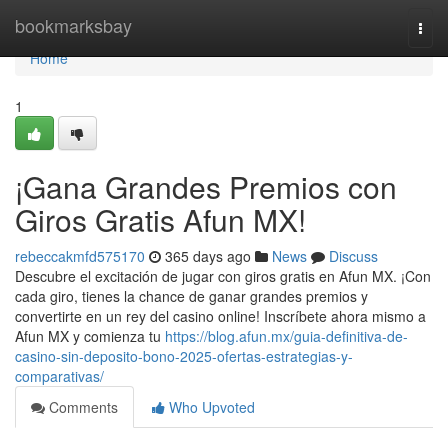
Home
bookmarksbay
Togg
navi
Home
1
¡Gana Grandes Premios con
Giros Gratis Afun MX!
rebeccakmfd575170
365 days ago
News
Discuss
Descubre el excitación de jugar con giros gratis en Afun MX. ¡Con
cada giro, tienes la chance de ganar grandes premios y
convertirte en un rey del casino online! Inscríbete ahora mismo a
Afun MX y comienza tu
https://blog.afun.mx/guia-definitiva-de-
casino-sin-deposito-bono-2025-ofertas-estrategias-y-
comparativas/
Comments
Who Upvoted