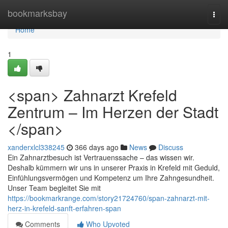
Home
bookmarksbay
Togg
navi
Home
1
<span> Zahnarzt Krefeld
Zentrum – Im Herzen der Stadt
</span>
xanderxlcl338245
366 days ago
News
Discuss
Ein Zahnarztbesuch ist Vertrauenssache – das wissen wir.
Deshalb kümmern wir uns in unserer Praxis in Krefeld mit Geduld,
Einfühlungsvermögen und Kompetenz um Ihre Zahngesundheit.
Unser Team begleitet Sie mit
https://bookmarkrange.com/story21724760/span-zahnarzt-mit-
herz-in-krefeld-sanft-erfahren-span
Comments
Who Upvoted