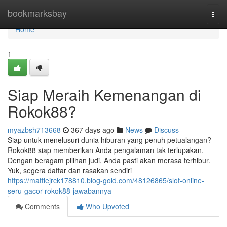
Home
bookmarksbay
Togg
navi
Home
1
Siap Meraih Kemenangan di
Rokok88?
myazbsh713668
367 days ago
News
Discuss
Siap untuk menelusuri dunia hiburan yang penuh petualangan?
Rokok88 siap memberikan Anda pengalaman tak terlupakan.
Dengan beragam pilihan judi, Anda pasti akan merasa terhibur.
Yuk, segera daftar dan rasakan sendiri
https://mattiejrck178810.blog-gold.com/48126865/slot-online-
seru-gacor-rokok88-jawabannya
Comments
Who Upvoted