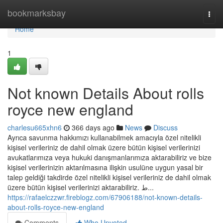
Home
bookmarksbay
Togg
navi
Home
1
Not known Details About rolls
royce new england
charlesu665xhn6
366 days ago
News
Discuss
Ayrıca savunma hakkımızı kullanabilmek amacıyla özel nitelikli
kişisel verileriniz de dahil olmak üzere bütün kişisel verilerinizi
avukatlarımıza veya hukuki danışmanlarımıza aktarabiliriz ve bize
kişisel verilerinizin aktarılmasına ilişkin usulüne uygun yasal bir
talep geldiği takdirde özel nitelikli kişisel verileriniz de dahil olmak
üzere bütün kişisel verilerinizi aktarabiliriz. ط...
https://rafaelczzwr.fireblogz.com/67906188/not-known-details-
about-rolls-royce-new-england
Comments
Who Upvoted