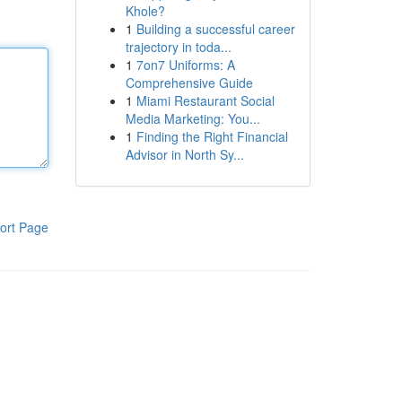
Khole?
1
Building a successful career
trajectory in toda...
1
7on7 Uniforms: A
Comprehensive Guide
1
Miami Restaurant Social
Media Marketing: You...
1
Finding the Right Financial
Advisor in North Sy...
ort Page