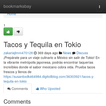
Home
bookmarksbay
Togg
navi
Home
1
Tacos y Tequila en Tokio
zakariajlmm470128
369 days ago
News
Discuss
¡Prepárate para un viaje culinario a México sin salir de Tokio! En
la vibrante metrópolis japonesa, podrás encontrar taquerías
increíbles donde el sabor mexicano cobra vida. Prueba tacos
frescos y llenos de
https://susanbxdk464984.digitollblog.com/36303921/tacos-y-
tequila-en-tokio
Comments
Who Upvoted
Comments