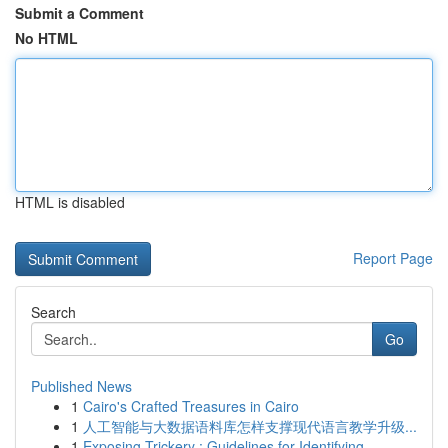
Submit a Comment
No HTML
HTML is disabled
Report Page
Search
Go
Published News
1
Cairo's Crafted Treasures in Cairo
1
人工智能与大数据语料库怎样支撑现代语言教学升级...
1
Exposing Trickery : Guidelines for Identifying ...