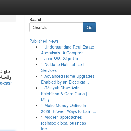
Search
Go
Published News
1
Understanding Real Estate
Appraisals: A Compreh...
1
Juad888r Sign-Up
1
Noida to Nainital Taxi
Services
اطلع عل
1
Advanced Home Upgrades
والسياح
Enabled by an Electricia...
18-cash
1
{Minyak Dhab Asli:
Kelebihan & Cara Guna |
Miny...
1
Make Money Online in
2026: Proven Ways to Earn ...
1
Modern approaches
reshape global business
terr...