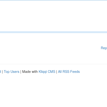
Rep
d
|
Top Users
| Made with
Kliqqi CMS
|
All RSS Feeds