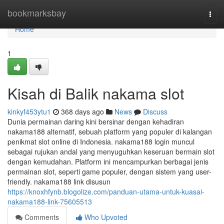
Home
bookmarksbay
Togg
navi
Home
1
Kisah di Balik nakama slot
kinkyf453ytu1
368 days ago
News
Discuss
Dunia permainan daring kini bersinar dengan kehadiran
nakama188 alternatif, sebuah platform yang populer di kalangan
penikmat slot online di Indonesia. nakama188 login muncul
sebagai rujukan andal yang menyuguhkan keseruan bermain slot
dengan kemudahan. Platform ini mencampurkan berbagai jenis
permainan slot, seperti game populer, dengan sistem yang user-
friendly. nakama188 link disusun
https://knoxhfynb.blogolize.com/panduan-utama-untuk-kuasai-
nakama188-link-75605513
Comments
Who Upvoted