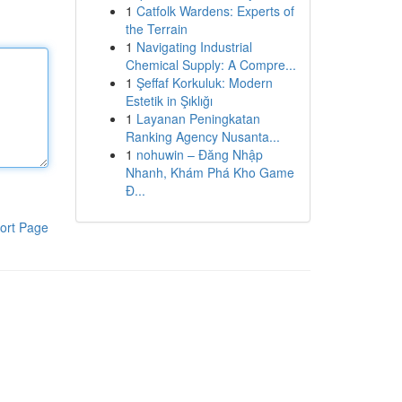
1
Catfolk Wardens: Experts of
the Terrain
1
Navigating Industrial
Chemical Supply: A Compre...
1
Şeffaf Korkuluk: Modern
Estetik in Şıklığı
1
Layanan Peningkatan
Ranking Agency Nusanta...
1
nohuwin – Đăng Nhập
Nhanh, Khám Phá Kho Game
Đ...
ort Page