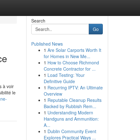
Search
Go
Published News
1
Are Solar Carports Worth It
ce
for Homes in New Me...
1
How to Choose Richmond
Concrete Contractor for ...
1
Load Testing: Your
Definitive Guide
 à voir
1
Recurring IPTV: An Ultimate
ilité le
Overview
une-
1
Reputable Cleanup Results
Backed by Rubbish Rem...
1
Understanding Modern
Handguns and Ammunition:
A...
1
Dublin Community Event
Explores Practical Ways ...