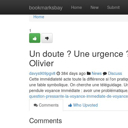
Home
bookmarksbay
Home
New
Submit
Home
1
Un doute ? Une urgence 
Olivier
davys909pgv8
384 days ago
News
Discuss
Cette immédiateté acte toute la différence si l'on pra
une fable symbolique. On cherche une téléguidage. Une 
pendule voyance immédiate : avoir une problématique
question-pressante-la-voyance-immediate-de-voyance-o
Comments
Who Upvoted
Comments