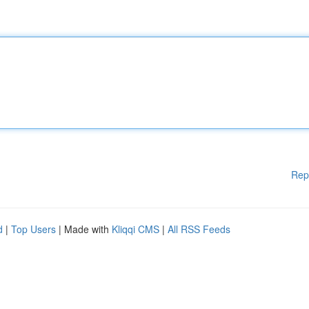
Rep
d
|
Top Users
| Made with
Kliqqi CMS
|
All RSS Feeds