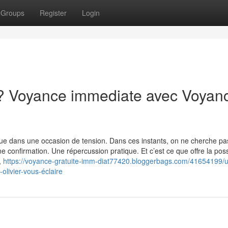
Groups
Register
Login
? Voyance immediate avec Voyan
tique dans une occasion de tension. Dans ces instants, on ne cherche pas
confirmation. Une répercussion pratique. Et c’est ce que offre la possib
,
https://voyance-gratuite-imm-diat77420.bloggerbags.com/41654199/
livier-vous-éclaire