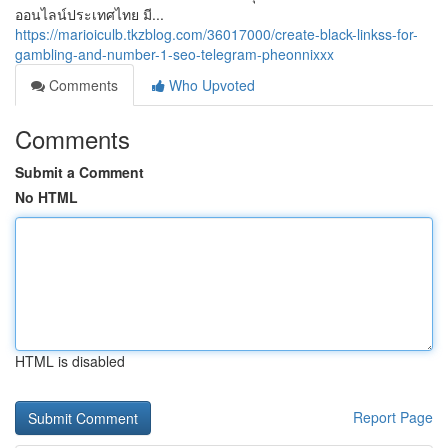
ออนไลน์ประเทศไทย มี...
https://marioiculb.tkzblog.com/36017000/create-black-linkss-for-
gambling-and-number-1-seo-telegram-pheonnixxx
Comments
Who Upvoted
Comments
Submit a Comment
No HTML
HTML is disabled
Report Page