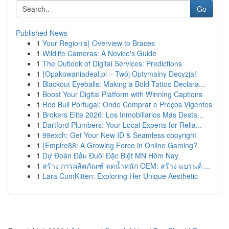
Go
Published News
1
Your Region's} Overview to Braces
1
Wildlife Cameras: A Novice's Guide
1
The Outlook of Digital Services: Predictions
1
{Opakowaniadeal.pl – Twój Optymalny Decyzja!
1
Blackout Eyeballs: Making a Bold Tattoo Declara...
1
Boost Your Digital Platform with Winning Captions
1
Red Bull Portugal: Onde Comprar e Preços Vigentes
1
Brokers Elite 2026: Los Inmobiliarios Más Desta...
1
Dartford Plumbers: Your Local Experts for Relia...
1
99exch: Get Your New ID & Seamless copyright
1
{Empire88: A Growing Force in Online Gaming?
1
Dự Đoán Đầu Đuôi Đặc Biệt MN Hôm Nay
1
สร้าง การผลิตภัณฑ์ ลดน้ำหนัก OEM: สร้าง แบรนด์ ...
1
Lara CumKitten: Exploring Her Unique Aesthetic