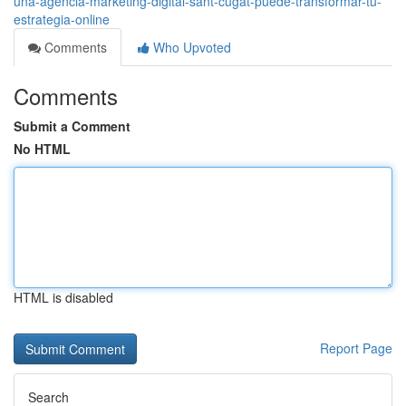
una-agencia-marketing-digital-sant-cugat-puede-transformar-tu-
estrategia-online
Comments
Who Upvoted
Comments
Submit a Comment
No HTML
HTML is disabled
Report Page
Search