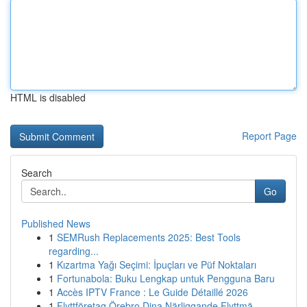
HTML is disabled
Report Page
Search
Go
Published News
1
SEMRush Replacements 2025: Best Tools
regarding...
1
Kızartma Yağı Seçimi: İpuçları ve Püf Noktaları
1
Fortunabola: Buku Lengkap untuk Pengguna Baru
1
Accès IPTV France : Le Guide Détaillé 2026
1
Flyttföretag Örebro Dina Närliggande Flyttmä...