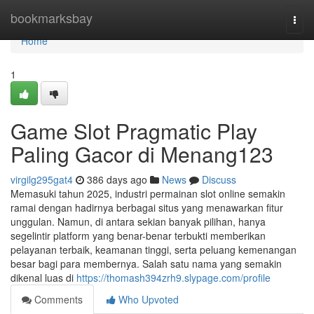
Home
bookmarksbay
Togg
navi
Home
1
Game Slot Pragmatic Play
Paling Gacor di Menang123
virgilg295gat4
386 days ago
News
Discuss
Memasuki tahun 2025, industri permainan slot online semakin
ramai dengan hadirnya berbagai situs yang menawarkan fitur
unggulan. Namun, di antara sekian banyak pilihan, hanya
segelintir platform yang benar-benar terbukti memberikan
pelayanan terbaik, keamanan tinggi, serta peluang kemenangan
besar bagi para membernya. Salah satu nama yang semakin
dikenal luas di
https://thomash394zrh9.slypage.com/profile
Comments
Who Upvoted