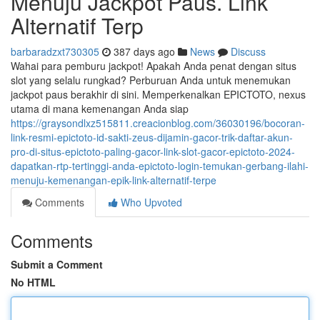
Menuju Jackpot Paus. Link
Alternatif Terp
barbaradzxt730305
387 days ago
News
Discuss
Wahai para pemburu jackpot! Apakah Anda penat dengan situs
slot yang selalu rungkad? Perburuan Anda untuk menemukan
jackpot paus berakhir di sini. Memperkenalkan EPICTOTO, nexus
utama di mana kemenangan Anda siap
https://graysondlxz515811.creacionblog.com/36030196/bocoran-
link-resmi-epictoto-id-sakti-zeus-dijamin-gacor-trik-daftar-akun-
pro-di-situs-epictoto-paling-gacor-link-slot-gacor-epictoto-2024-
dapatkan-rtp-tertinggi-anda-epictoto-login-temukan-gerbang-ilahi-
menuju-kemenangan-epik-link-alternatif-terpe
Comments
Who Upvoted
Comments
Submit a Comment
No HTML