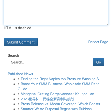
HTML is disabled
Report Page
Search
Go
Published News
1
Finding the Right Naples top Pressure Washing S...
1
Boost Your SMM Business: Wholesale SMM Panel
Guide
1
Mengenal Grating Bergalvanisasi: Keunggulan...
1
2026世界杯：揭秘全新赛制与挑战
1
Press Release vs. Media Coverage: Which Boosts ...
1
Smarter Waste Disposal Begins with Rubbish