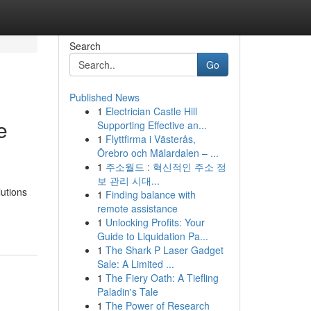
Search
Go
Published News
1
Electrician Castle Hill
e
Supporting Effective an...
1
Flyttfirma i Västerås,
Örebro och Mälardalen – ...
1
주소월드 : 혁신적인 주소 정
보 관리 시대...
utions
1
Finding balance with
remote assistance
1
Unlocking Profits: Your
Guide to Liquidation Pa...
1
The Shark P Laser Gadget
Sale: A Limited ...
1
The Fiery Oath: A Tiefling
Paladin's Tale
1
The Power of Research