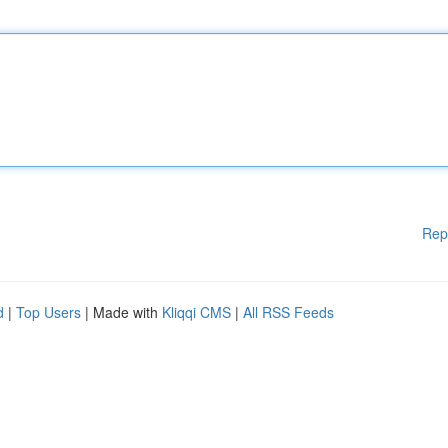
Rep
d
|
Top Users
| Made with
Kliqqi CMS
|
All RSS Feeds