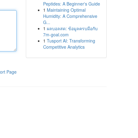
Peptides: A Beginner's Guide
1
Maintaining Optimal
Humidity: A Comprehensive
G...
1
ผลบอลสด: ข้อมูลครบมือกับ
7m-goal.com
1
Tusport AI: Transforming
Competitive Analytics
ort Page