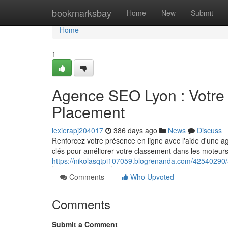
Home
bookmarksbay
Home
New
Submit
Home
1
Agence SEO Lyon : Votre 
Placement
lexierapj204017
386 days ago
News
Discuss
Renforcez votre présence en ligne avec l'aide d'une
clés pour améliorer votre classement dans les moteurs 
https://nikolasqtpi107059.blogrenanda.com/42540290/
Comments
Who Upvoted
Comments
Submit a Comment