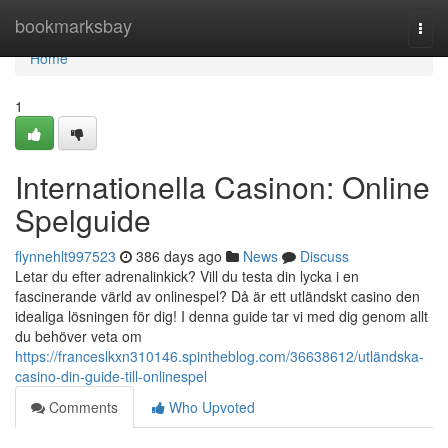
Home
bookmarksbay
Togg
navi
Home
1
Internationella Casinon: Online
Spelguide
flynnehlt997523
386 days ago
News
Discuss
Letar du efter adrenalinkick? Vill du testa din lycka i en
fascinerande värld av onlinespel? Då är ett utländskt casino den
idealiga lösningen för dig! I denna guide tar vi med dig genom allt
du behöver veta om
https://franceslkxn310146.spintheblog.com/36638612/utländska-
casino-din-guide-till-onlinespel
Comments
Who Upvoted