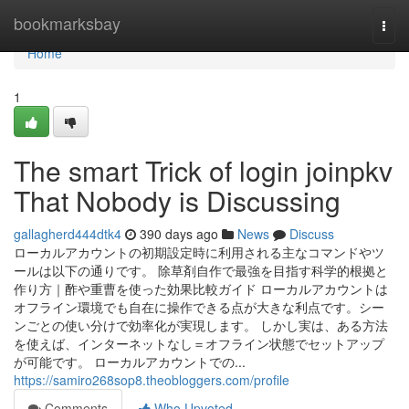
Home
bookmarksbay
Togg
navi
Home
1
The smart Trick of login joinpkv
That Nobody is Discussing
gallagherd444dtk4
390 days ago
News
Discuss
ローカルアカウントの初期設定時に利用される主なコマンドやツ
ールは以下の通りです。 除草剤自作で最強を目指す科学的根拠と
作り方｜酢や重曹を使った効果比較ガイド ローカルアカウントは
オフライン環境でも自在に操作できる点が大きな利点です。シー
ンごとの使い分けで効率化が実現します。 しかし実は、ある方法
を使えば、インターネットなし＝オフライン状態でセットアップ
が可能です。 ローカルアカウントでの...
https://samiro268sop8.theobloggers.com/profile
Comments
Who Upvoted