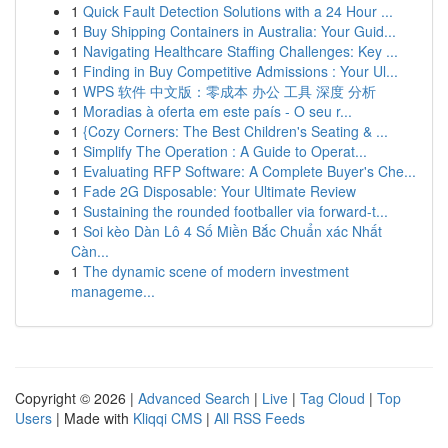
1
Quick Fault Detection Solutions with a 24 Hour ...
1
Buy Shipping Containers in Australia: Your Guid...
1
Navigating Healthcare Staffing Challenges: Key ...
1
Finding in Buy Competitive Admissions : Your Ul...
1
WPS 软件 中文版：零成本 办公 工具 深度 分析
1
Moradias à oferta em este país - O seu r...
1
{Cozy Corners: The Best Children's Seating & ...
1
Simplify The Operation : A Guide to Operat...
1
Evaluating RFP Software: A Complete Buyer's Che...
1
Fade 2G Disposable: Your Ultimate Review
1
Sustaining the rounded footballer via forward-t...
1
Soi kèo Dàn Lô 4 Số Miền Bắc Chuẩn xác Nhất
Càn...
1
The dynamic scene of modern investment
manageme...
Copyright © 2026 |
Advanced Search
|
Live
|
Tag Cloud
|
Top
Users
| Made with
Kliqqi CMS
|
All RSS Feeds