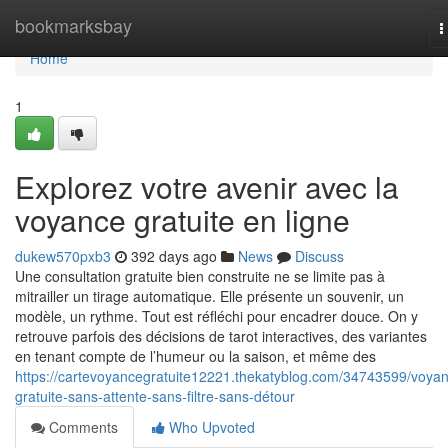
Home
bookmarksbay
T
n
Home
1
Explorez votre avenir avec la
voyance gratuite en ligne
dukew570pxb3
392 days ago
News
Discuss
Une consultation gratuite bien construite ne se limite pas à
mitrailler un tirage automatique. Elle présente un souvenir, un
modèle, un rythme. Tout est réfléchi pour encadrer douce. On y
retrouve parfois des décisions de tarot interactives, des variantes
en tenant compte de l’humeur ou la saison, et même des
https://cartevoyancegratuite12221.thekatyblog.com/34743599/voya
gratuite-sans-attente-sans-filtre-sans-détour
Comments
Who Upvoted