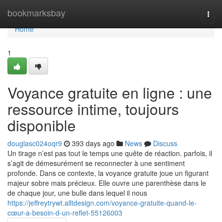
Home
bookmarksbay
Togg
navi
Home
1
Voyance gratuite en ligne : une
ressource intime, toujours
disponible
douglasc024oqr9
393 days ago
News
Discuss
Un tirage n’est pas tout le temps une quête de réaction. parfois, il
s’agit de démesurément se reconnecter à une sentiment
profonde. Dans ce contexte, la voyance gratuite joue un figurant
majeur sobre mais précieux. Elle ouvre une parenthèse dans le
de chaque jour, une bulle dans lequel il nous
https://jeffreytrywt.alltdesign.com/voyance-gratuite-quand-le-
cœur-a-besoin-d-un-reflet-55126003