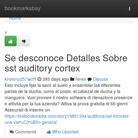
Home
bookmarksbay
Togg
navi
Home
1
Se desconoce Detalles Sobre
sst auditory cortex
kirstenp257wcf5
393 days ago
News
Discuss
Esto incluye fijar la saco al suelo y ensamblar las diferentes
partes de la ducha, como el poste, el cabezal de ducha y la
manguera. Vuoi provare il nostro software di rilevazione presenze
e attività per la tua azienda? Attiva la prova gratuita di 60 giorni
Assicurati di inserire un
https://tealbookmarks.com/story19851394/auditoria-sst-formato-
una-visi%C3%B3n-general
Comments
Who Upvoted