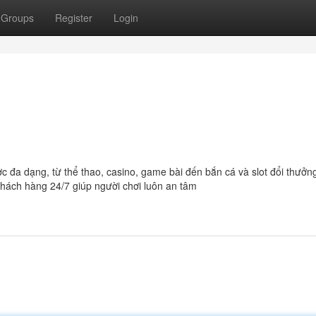
Groups
Register
Login
ợc đa dạng, từ thể thao, casino, game bài đến bắn cá và slot đổi thưởn
khách hàng 24/7 giúp người chơi luôn an tâm