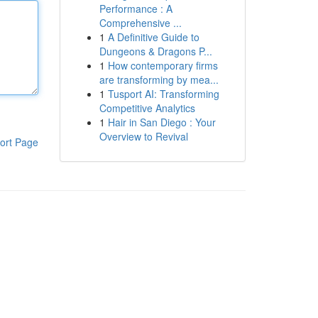
Performance : A
Comprehensive ...
1
A Definitive Guide to
Dungeons & Dragons P...
1
How contemporary firms
are transforming by mea...
1
Tusport AI: Transforming
Competitive Analytics
1
Hair in San Diego : Your
Overview to Revival
ort Page