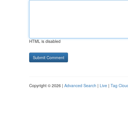
HTML is disabled
Copyright © 2026 |
Advanced Search
|
Live
|
Tag Clou