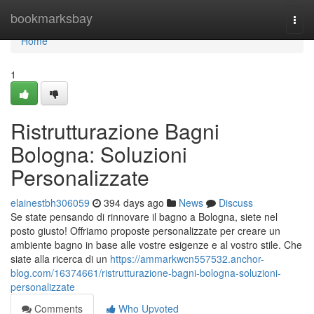
Home
bookmarksbay
Togg
navi
Home
1
Ristrutturazione Bagni
Bologna: Soluzioni
Personalizzate
elainestbh306059
394 days ago
News
Discuss
Se state pensando di rinnovare il bagno a Bologna, siete nel
posto giusto! Offriamo proposte personalizzate per creare un
ambiente bagno in base alle vostre esigenze e al vostro stile. Che
siate alla ricerca di un
https://ammarkwcn557532.anchor-
blog.com/16374661/ristrutturazione-bagni-bologna-soluzioni-
personalizzate
Comments
Who Upvoted