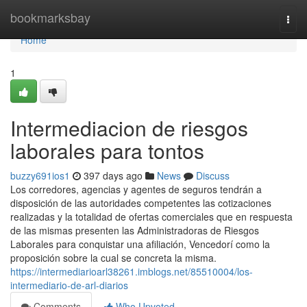
Home
bookmarksbay
Togg
navi
Home
1
Intermediacion de riesgos
laborales para tontos
buzzy691ios1
397 days ago
News
Discuss
Los corredores, agencias y agentes de seguros tendrán a
disposición de las autoridades competentes las cotizaciones
realizadas y la totalidad de ofertas comerciales que en respuesta
de las mismas presenten las Administradoras de Riesgos
Laborales para conquistar una afiliación, Vencedorí como la
proposición sobre la cual se concreta la misma.
https://intermediarioarl38261.imblogs.net/85510004/los-
intermediario-de-arl-diarios
Comments
Who Upvoted