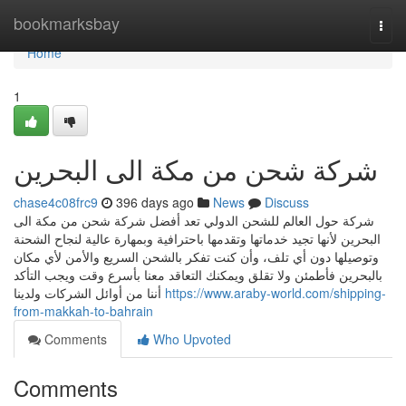
Home
bookmarksbay
Togg
navi
Home
1
شركة شحن من مكة الى البحرين
chase4c08frc9
396 days ago
News
Discuss
شركة حول العالم للشحن الدولي تعد أفضل شركة شحن من مكة الى
البحرين لأنها تجيد خدماتها وتقدمها باحترافية وبمهارة عالية لنجاح الشحنة
وتوصيلها دون أي تلف، وأن كنت تفكر بالشحن السريع والأمن لأي مكان
بالبحرين فأطمئن ولا تقلق ويمكنك التعاقد معنا بأسرع وقت ويجب التأكد
أننا من أوائل الشركات ولدينا
https://www.araby-world.com/shipping-
from-makkah-to-bahrain
Comments
Who Upvoted
Comments