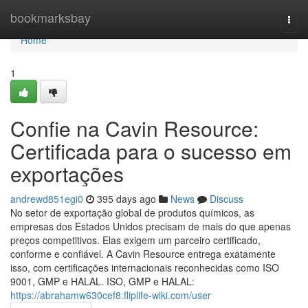
Home
bookmarksbay
Togg
navi
Home
1
Confie na Cavin Resource:
Certificada para o sucesso em
exportações
andrewd851egi0
395 days ago
News
Discuss
No setor de exportação global de produtos químicos, as
empresas dos Estados Unidos precisam de mais do que apenas
preços competitivos. Elas exigem um parceiro certificado,
conforme e confiável. A Cavin Resource entrega exatamente
isso, com certificações internacionais reconhecidas como ISO
9001, GMP e HALAL. ISO, GMP e HALAL:
https://abrahamw630cef8.fliplife-wiki.com/user