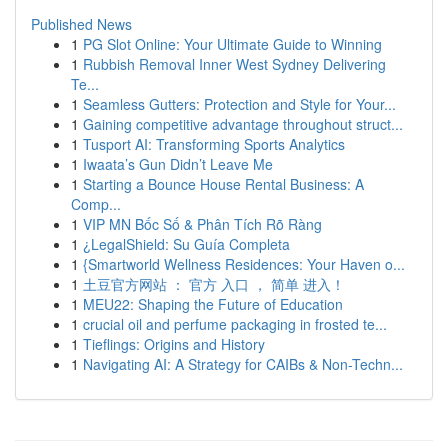
Published News
1
PG Slot Online: Your Ultimate Guide to Winning
1
Rubbish Removal Inner West Sydney Delivering
Te...
1
Seamless Gutters: Protection and Style for Your...
1
Gaining competitive advantage throughout struct...
1
Tusport AI: Transforming Sports Analytics
1
Iwaata’s Gun Didn’t Leave Me
1
Starting a Bounce House Rental Business: A
Comp...
1
VIP MN Bốc Số & Phân Tích Rõ Ràng
1
¿LegalShield: Su Guía Completa
1
{Smartworld Wellness Residences: Your Haven o...
1
土豆官方网站 ： 官方 入口 ， 简单 进入！
1
MEU22: Shaping the Future of Education
1
crucial oil and perfume packaging in frosted te...
1
Tieflings: Origins and History
1
Navigating AI: A Strategy for CAIBs & Non-Techn...