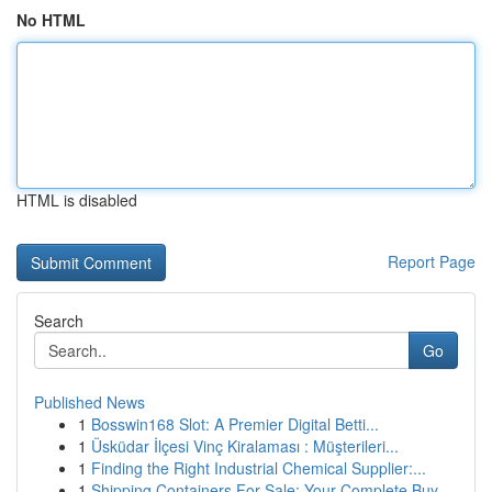
No HTML
HTML is disabled
Report Page
Search
Go
Published News
1
Bosswin168 Slot: A Premier Digital Betti...
1
Üsküdar İlçesi Vinç Kiralaması : Müşterileri...
1
Finding the Right Industrial Chemical Supplier:...
1
Shipping Containers For Sale: Your Complete Buy...