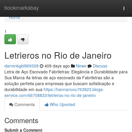
Home
bookmarksbay
Togg
navi
Home
1
Letrieros no Rio de Janeiro
darrenkgbl969308
409 days ago
News
Discuss
Letra de Aço Escovado Fabriletras: Elegância e Durabilidade para
Sua Marca As letras de aço escovado da Fabriletras são a
solução perfeita para empresas que buscam sofisticação e
durabilidade em sua
https://hannanovu763823.blogs-
service.com/66708833/letrieros-no-rio-de-janeiro
Comments
Who Upvoted
Comments
Submit a Comment