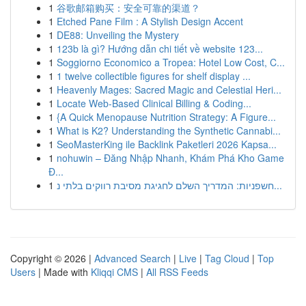
1
谷歌邮箱购买：安全可靠的渠道？
1
Etched Pane Film : A Stylish Design Accent
1
DE88: Unveiling the Mystery
1
123b là gì? Hướng dẫn chi tiết về website 123...
1
Soggiorno Economico a Tropea: Hotel Low Cost, C...
1
1 twelve collectible figures for shelf display ...
1
Heavenly Mages: Sacred Magic and Celestial Heri...
1
Locate Web-Based Clinical Billing & Coding...
1
{A Quick Menopause Nutrition Strategy: A Figure...
1
What is K2? Understanding the Synthetic Cannabi...
1
SeoMasterKing ile Backlink Paketleri 2026 Kapsa...
1
nohuwin – Đăng Nhập Nhanh, Khám Phá Kho Game
Đ...
1
חשפניות: המדריך השלם לחגיגת מסיבת רווקים בלתי נ...
Copyright © 2026 |
Advanced Search
|
Live
|
Tag Cloud
|
Top
Users
| Made with
Kliqqi CMS
|
All RSS Feeds