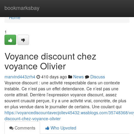
Home
bookmarksbay
Home
1
Voyance discount chez
voyance Olivier
marvind443zrh4
410 days ago
News
Discuss
Voyance discount : une activité respectable dans un contexte
instable. Ce n’est pas un effet detendance. Ce n’est pas une
conte attirail. Derrière l’expression voyance discount, assez
souvent cruauté perçue, il y a une activité vrai, concrète, de plus
en plus vendue dans le journalier de certains. Une coulant qui
https://voyancediscountavecjoliev45432.wssblogs.com/35748368/vo
discount-chez-voyance-olivier
Comments
Who Upvoted